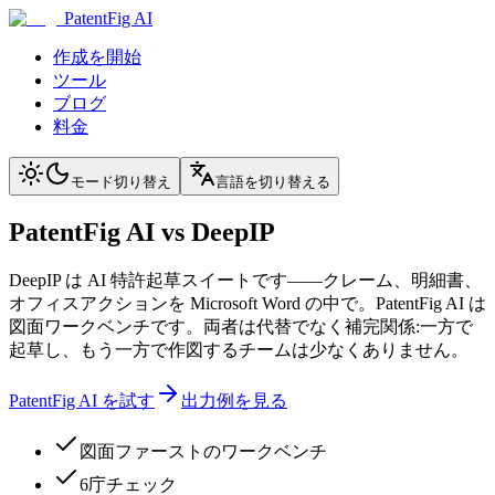
PatentFig AI
作成を開始
ツール
ブログ
料金
モード切り替え
言語を切り替える
PatentFig AI vs DeepIP
DeepIP は AI 特許起草スイートです——クレーム、明細書、
オフィスアクションを Microsoft Word の中で。PatentFig AI は
図面ワークベンチです。両者は代替でなく補完関係:一方で
起草し、もう一方で作図するチームは少なくありません。
PatentFig AI を試す
出力例を見る
図面ファーストのワークベンチ
6庁チェック