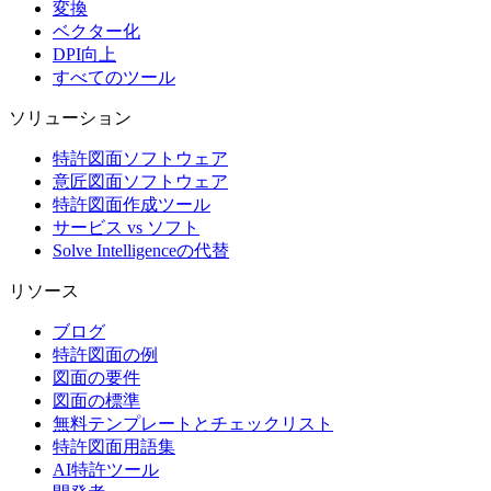
変換
ベクター化
DPI向上
すべてのツール
ソリューション
特許図面ソフトウェア
意匠図面ソフトウェア
特許図面作成ツール
サービス vs ソフト
Solve Intelligenceの代替
リソース
ブログ
特許図面の例
図面の要件
図面の標準
無料テンプレートとチェックリスト
特許図面用語集
AI特許ツール