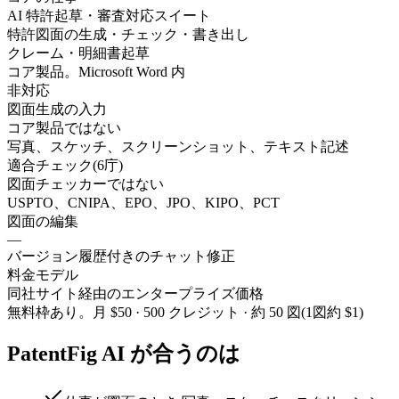
AI 特許起草・審査対応スイート
特許図面の生成・チェック・書き出し
クレーム・明細書起草
コア製品。Microsoft Word 内
非対応
図面生成の入力
コア製品ではない
写真、スケッチ、スクリーンショット、テキスト記述
適合チェック(6庁)
図面チェッカーではない
USPTO、CNIPA、EPO、JPO、KIPO、PCT
図面の編集
—
バージョン履歴付きのチャット修正
料金モデル
同社サイト経由のエンタープライズ価格
無料枠あり。月 $50 · 500 クレジット · 約 50 図(1図約 $1)
PatentFig AI が合うのは