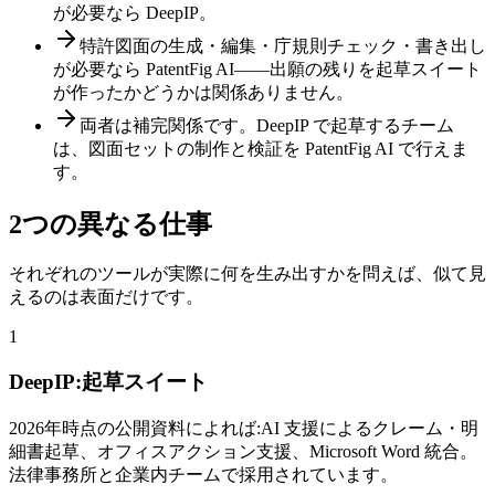
が必要なら DeepIP。
特許図面の生成・編集・庁規則チェック・書き出し
が必要なら PatentFig AI——出願の残りを起草スイート
が作ったかどうかは関係ありません。
両者は補完関係です。DeepIP で起草するチーム
は、図面セットの制作と検証を PatentFig AI で行えま
す。
2つの異なる仕事
それぞれのツールが実際に何を生み出すかを問えば、似て見
えるのは表面だけです。
1
DeepIP:起草スイート
2026年時点の公開資料によれば:AI 支援によるクレーム・明
細書起草、オフィスアクション支援、Microsoft Word 統合。
法律事務所と企業内チームで採用されています。