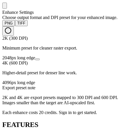
Enhance Settings
Choose output format and DPI preset for your enhanced image.
PNG
TIFF
2K (300 DPI)
Minimum preset for cleaner raster export.
2048px long edge
4K (600 DPI)
Higher-detail preset for denser line work.
4096px long edge
Export preset note
2K and 4K are export presets mapped to 300 DPI and 600 DPI.
Images smaller than the target are AI-upscaled first.
Each enhance costs 20 credits. Sign in to get started.
FEATURES