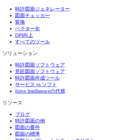
特許図面ジェネレーター
図面チェッカー
変換
ベクター化
DPI向上
すべてのツール
ソリューション
特許図面ソフトウェア
意匠図面ソフトウェア
特許図面作成ツール
サービス vs ソフト
Solve Intelligenceの代替
リソース
ブログ
特許図面の例
図面の要件
図面の標準