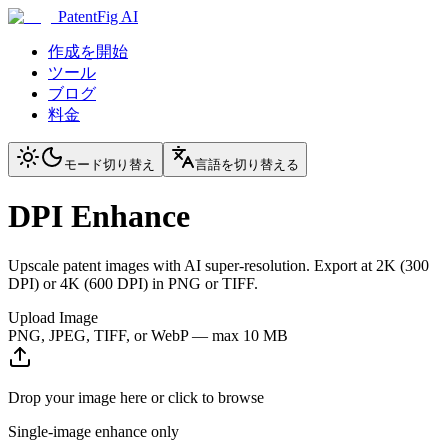
PatentFig AI
作成を開始
ツール
ブログ
料金
モード切り替え
言語を切り替える
DPI Enhance
Upscale patent images with AI super-resolution. Export at 2K (300
DPI) or 4K (600 DPI) in PNG or TIFF.
Upload Image
PNG, JPEG, TIFF, or WebP — max 10 MB
Drop your image here or click to browse
Single-image enhance only