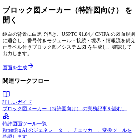
ブロック図メーカー（特許図向け） を
開く
純白の背景に白黒で描き、USPTO §1.84／CNIPA の図面規則
に適合し、番号付きモジュール・接続・境界・情報流を備え
たラベル付きブロック図／システム図 を生成し、確認して
出力します。
図面を生成
関連ワークフロー
詳しいガイド
ブロック図メーカー（特許図向け） の実務記事を読む。
特許図面ツール一覧
PatentFig AI のジェネレーター、チェッカー、変換ツールを
確認します。