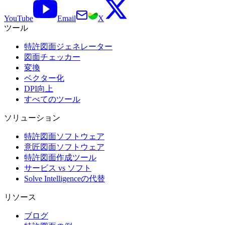
YouTube
Email
X
ツール
特許図面ジェネレーター
図面チェッカー
変換
ベクター化
DPI向上
すべてのツール
ソリューション
特許図面ソフトウェア
意匠図面ソフトウェア
特許図面作成ツール
サービス vs ソフト
Solve Intelligenceの代替
リソース
ブログ