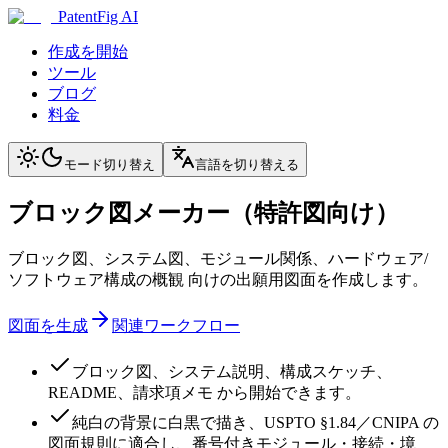
PatentFig AI
作成を開始
ツール
ブログ
料金
モード切り替え
言語を切り替える
ブロック図メーカー（特許図向け）
ブロック図、システム図、モジュール関係、ハードウェア/
ソフトウェア構成の概観 向けの出願用図面を作成します。
図面を生成
関連ワークフロー
ブロック図、システム説明、構成スケッチ、
README、請求項メモ から開始できます。
純白の背景に白黒で描き、USPTO §1.84／CNIPA の
図面規則に適合し、番号付きモジュール・接続・境