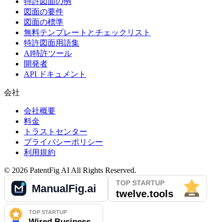
特許図面の例
図面の要件
図面の標準
無料テンプレートとチェックリスト
特許図面用語集
AI特許ツール
開発者
API ドキュメント
会社
会社概要
料金
トラストセンター
プライバシーポリシー
利用規約
©
2026
PatentFig AI
All Rights Reserved.