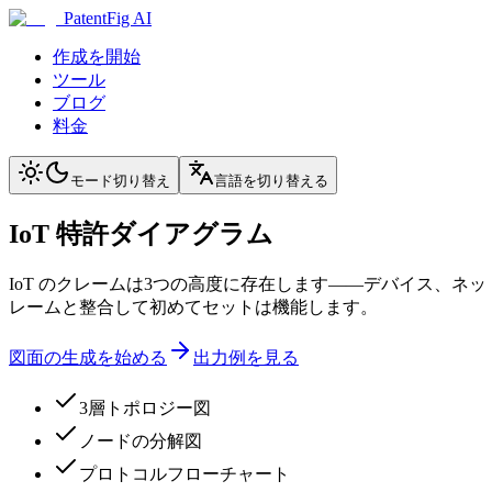
PatentFig AI
作成を開始
ツール
ブログ
料金
モード切り替え
言語を切り替える
IoT 特許ダイアグラム
IoT のクレームは3つの高度に存在します——デバイス、
レームと整合して初めてセットは機能します。
図面の生成を始める
出力例を見る
3層トポロジー図
ノードの分解図
プロトコルフローチャート