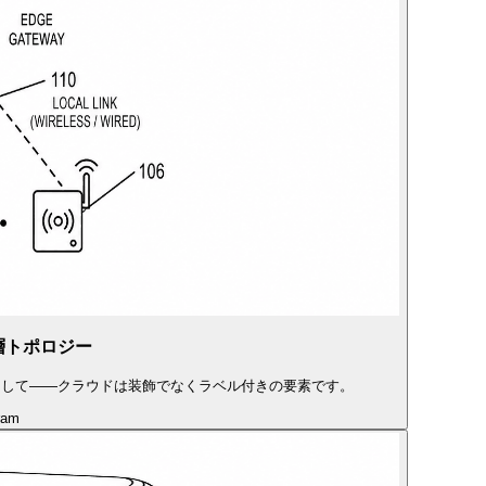
層トポロジー
として——クラウドは装飾でなくラベル付きの要素です。
ram