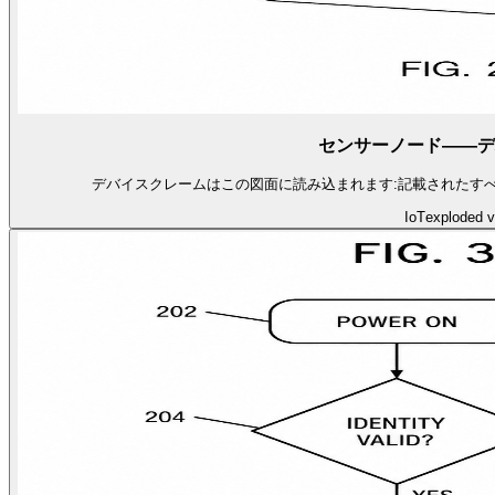
センサーノード——デ
デバイスクレームはこの図面に読み込まれます:記載されたす
IoT
exploded v