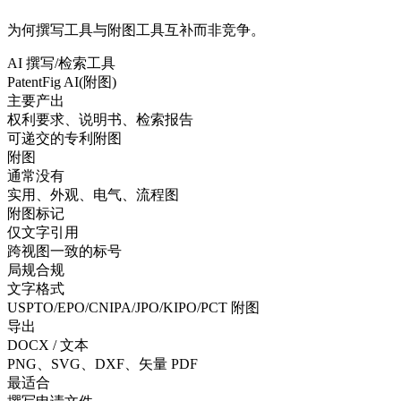
为何撰写工具与附图工具互补而非竞争。
AI 撰写/检索工具
PatentFig AI(附图)
主要产出
权利要求、说明书、检索报告
可递交的专利附图
附图
通常没有
实用、外观、电气、流程图
附图标记
仅文字引用
跨视图一致的标号
局规合规
文字格式
USPTO/EPO/CNIPA/JPO/KIPO/PCT 附图
导出
DOCX / 文本
PNG、SVG、DXF、矢量 PDF
最适合