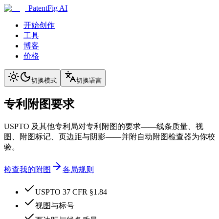
PatentFig AI
开始创作
工具
博客
价格
切换模式
切换语言
专利附图要求
USPTO 及其他专利局对专利附图的要求——线条质量、视
图、附图标记、页边距与阴影——并附自动附图检查器为你校
验。
检查我的附图
各局规则
USPTO 37 CFR §1.84
视图与标号