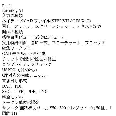
Pinch
PatentFig AI
入力の種類
ネイティブ CAD ファイル(STEP/STL/IGES/X_T)
写真、スケッチ、スクリーンショット、テキスト記述
図面の種類
標準白黒ビュー一式(約21ビュー)
実用特許図面、意匠一式、フローチャート、ブロック図
編集ワークフロー
CAD モデルから再生成
チャットで個別の図面を修正
コンプライアンスチェック
USPTO 向けの出力
6庁対応の内蔵チェッカー
書き出し形式
DXF、PDF
SVG、TIFF、PDF、PNG
料金モデル
トークン単位の課金
サブスク(無料枠あり。月 $50 · 500 クレジット · 約 50 図、1
図約 $1)