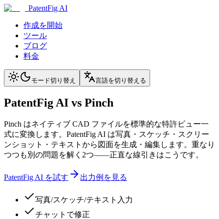
PatentFig AI
作成を開始
ツール
ブログ
料金
モード切り替え
言語を切り替える
PatentFig AI vs Pinch
Pinch はネイティブ CAD ファイルを標準的な特許ビュー一
式に変換します。PatentFig AI は写真・スケッチ・スクリー
ンショット・テキストから図面を生成・編集します。重なり
つつも別の問題を解く2つ——正直な線引きはこうです。
PatentFig AI を試す
出力例を見る
写真/スケッチ/テキスト入力
チャットで修正