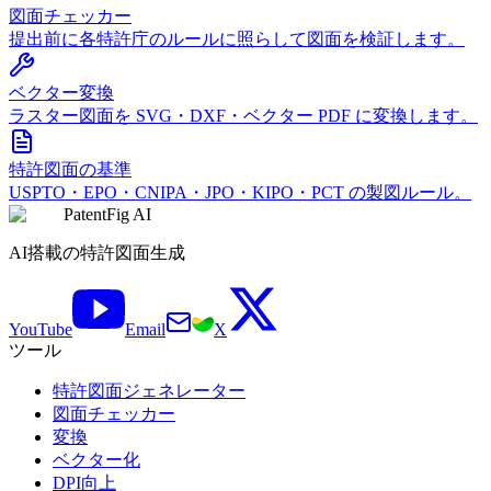
図面チェッカー
提出前に各特許庁のルールに照らして図面を検証します。
ベクター変換
ラスター図面を SVG・DXF・ベクター PDF に変換します。
特許図面の基準
USPTO・EPO・CNIPA・JPO・KIPO・PCT の製図ルール。
PatentFig AI
AI搭載の特許図面生成
YouTube
Email
X
ツール
特許図面ジェネレーター
図面チェッカー
変換
ベクター化
DPI向上