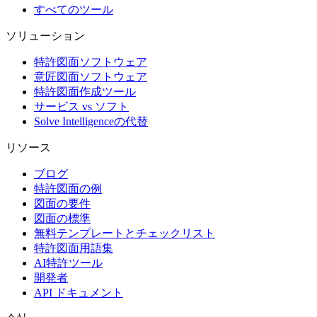
すべてのツール
ソリューション
特許図面ソフトウェア
意匠図面ソフトウェア
特許図面作成ツール
サービス vs ソフト
Solve Intelligenceの代替
リソース
ブログ
特許図面の例
図面の要件
図面の標準
無料テンプレートとチェックリスト
特許図面用語集
AI特許ツール
開発者
API ドキュメント