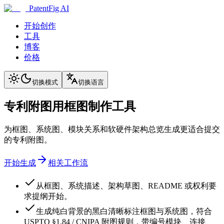
PatentFig AI
开始创作
工具
博客
价格
切换模式
切换语言
专利附图用框图制作工具
为框图、系统图、模块关系和软硬件架构总览生成更适合提交
的专利附图。
开始生成
相关工作流
从框图、系统描述、架构草图、README 或权利要
求提纲开始。
生成纯白背景的黑白清晰标注框图与系统图，符合
USPTO §1.84 / CNIPA 附图规则，带编号模块、连接、