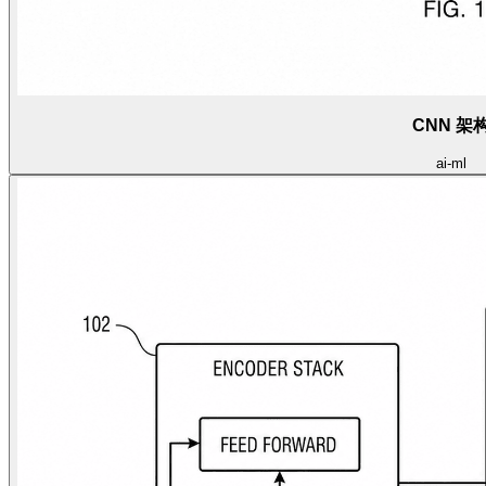
CNN 架
ai-ml