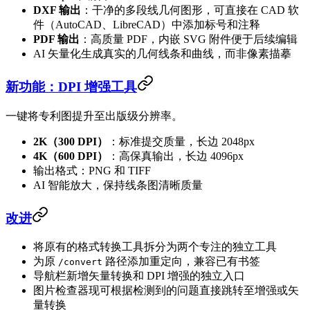
DXF 输出
：干净的多段线几何图形，可直接在 CAD 软
件（AutoCAD、LibreCAD）中添加标号和注释
PDF 输出
：高质量 PDF，内嵌 SVG 附件便于后续编辑
AI 矢量化生成真实的几何线条和曲线，而非像素描摹
新功能：DPI 增强工具
一键将专利图提升至出版级分辨率。
2K（300 DPI）
：标准提交质量，长边 2048px
4K（600 DPI）
：高保真输出，长边 4096px
输出格式：PNG 和 TIFF
AI 智能放大，保持线条图清晰质量
改进
将原有的格式转换工具拆分为两个专注的独立工具
为原
路径添加重定向，兼容已有书签
/convert
导航栏新增矢量转换和 DPI 增强的独立入口
图片检查器现可根据检测到的问题直接跳转至增强或矢
量转换