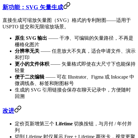
新功能：SVG 矢量生成
直接生成可缩放矢量图（SVG）格式的专利附图——适用于
USPTO 提交和无限缩放场景。
原生 SVG 输出
—— 干净、可编辑的矢量路径，不再是
栅格化图片
分辨率无关
—— 任意放大不失真，适合申请文件、演示
和打印
更小的文件体积
—— 矢量格式即使在大尺寸下也能保持
轻量
便于二次编辑
—— 可在 Illustrator、Figma 或 Inkscape 中
微调线条、标签和附图标号
生成的 SVG 引用链接会保存在聊天记录中，方便随时
回溯
改进
定价页新增第三个
Lifetime
切换按钮，与月付 / 年付并
列
切到 Lifetime 时仅展示 Free + Lifetime 两张卡，视觉更聚