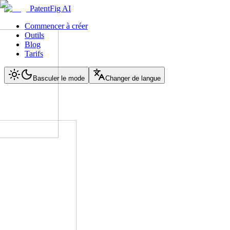
PatentFig AI
Commencer à créer
Outils
Blog
Tarifs
Basculer le mode
Changer de langue