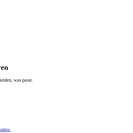
ren
eiden, was passt.
sätze.