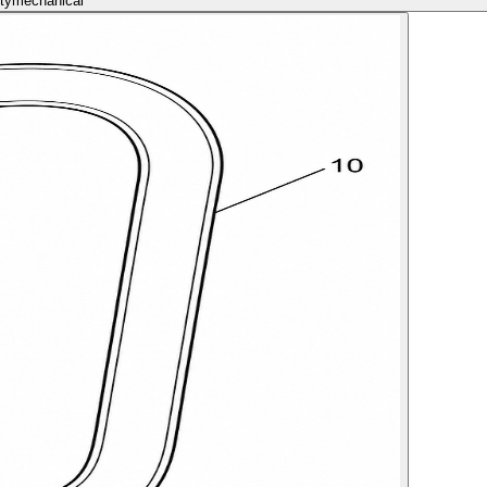
ity
mechanical