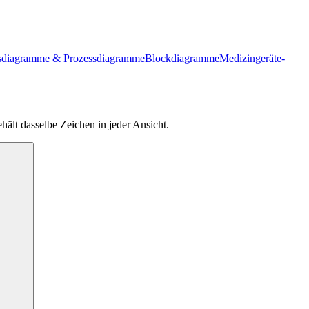
ssdiagramme & Prozessdiagramme
Blockdiagramme
Medizingeräte-
hält dasselbe Zeichen in jeder Ansicht.