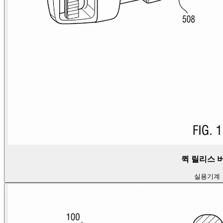
퀵 릴리스 
실용
기계