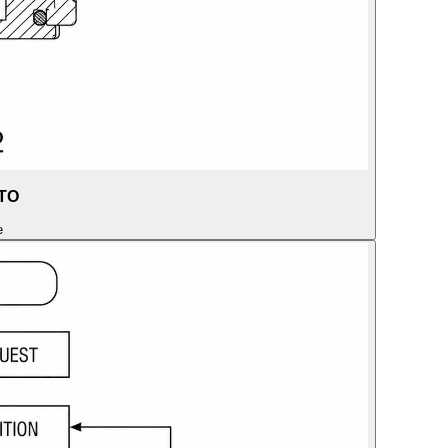
PTO
e