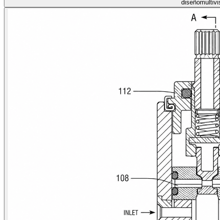
diseño
multivi