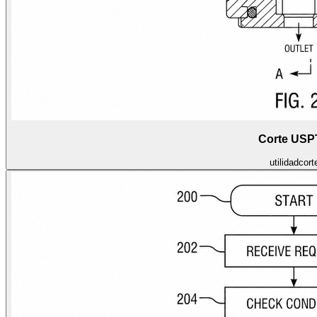
Corte US
utilidad
cort