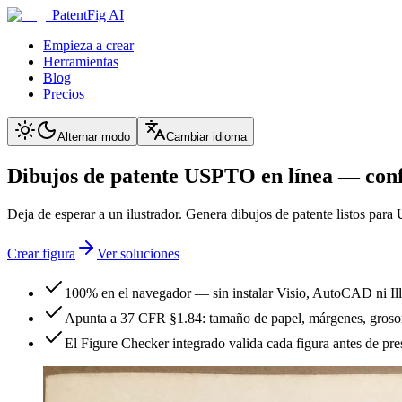
PatentFig AI
Empieza a crear
Herramientas
Blog
Precios
Alternar modo
Cambiar idioma
Dibujos de patente USPTO en línea — con
Deja de esperar a un ilustrador. Genera dibujos de patente listos pa
Crear figura
Ver soluciones
100% en el navegador — sin instalar Visio, AutoCAD ni Illu
Apunta a 37 CFR §1.84: tamaño de papel, márgenes, grosor 
El Figure Checker integrado valida cada figura antes de pre